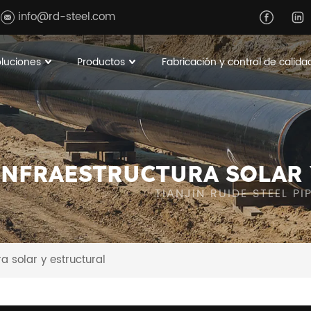
info@rd-steel.com
oluciones
Productos
Fabricación y control de calida
INFRAESTRUCTURA SOLAR 
TIANJIN RUIDE STEEL P
ra solar y estructural