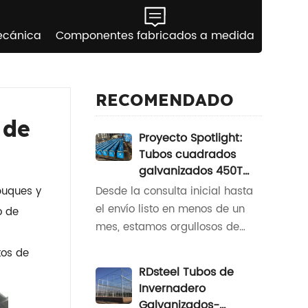
ecánica
Componentes fabricados a medida
RECOMENDADO
 de
Proyecto Spotlight:
Tubos cuadrados
galvanizados 450T
para América del Sur
buques y
Desde la consulta inicial hasta
el envío listo en menos de un
o de
mes, estamos orgullosos de
compartir el viaje de nuestro
tos de
último proyecto para un valioso
RDsteel Tubos de
socio sudamericano. Cuando
Invernadero
nuestro cliente se acercó con
Galvanizados-