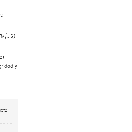
abundantes reservas de
existencias, tenemos establecer
a,
TM/JIS)
nos
gridad y
ucto