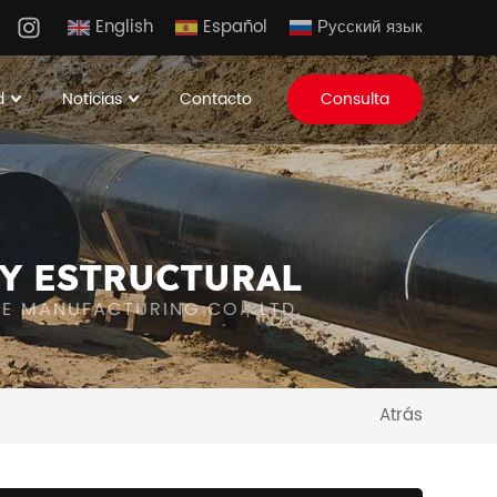
English
Español
Русский язык
d
Noticias
Contacto
Consulta
Y ESTRUCTURAL
IPE MANUFACTURING CO., LTD.
Atrás