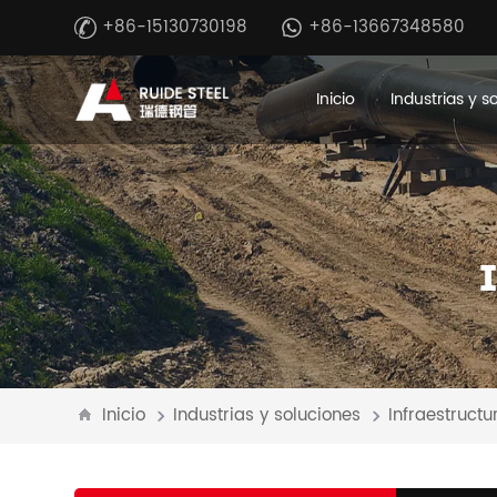
+86-15130730198
+86-13667348580
Inicio
Industrias y s
Inicio
Industrias y soluciones
Infraestructu