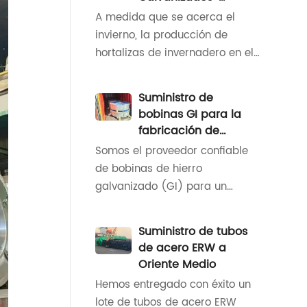
una solicitud de 450 toneladas
Protección del
A medida que se acerca el
de tubos cuadrados
Suministro de
invierno, la producción de
galvanizados de 50x50mm,
Vegetales de Invierno
hortalizas de invernadero en el
nuestro equipo se movió
norte de China enfrenta
rápidamente para alinear las
desafíos significativos. Las
especificaciones, packa
Suministro de
estructuras tradicionales de
bobinas GI para la
invernadero son propensas a la
fabricación de
corrosión y carecen de
conductos en Omán
Somos el proveedor confiable
resistencia en entornos de baja
de bobinas de hierro
temperatura y alta humedad, lo
galvanizado (GI) para un
que lleva a un aislamiento
cliente líder de fabricación de
térmico reducido y mayores
conductos en Omán.
costos de producción. Asegurar
Suministro de tubos
Reconociendo la importancia
de acero ERW a
crítica de la producción
Oriente Medio
ininterrumpida en sus
Hemos entregado con éxito un
operaciones, nuestra misión
lote de tubos de acero ERW