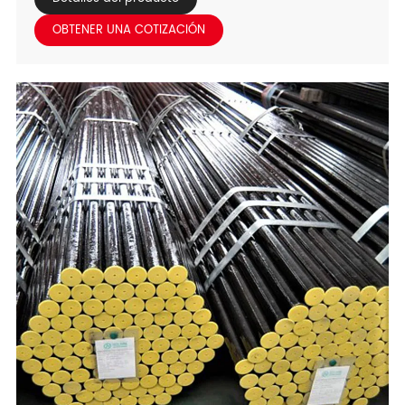
del desierto, humedad costera, lluvias tropicales y altas
OBTENER UNA COTIZACIÓN
temperaturas Entornos industriales. Elaborado a partir
de acero al carbono, acero inoxidable, aleación Acero,
estos codos ofrecen un rendimiento a medida: las
variantes de acero al carbono ofrecen De alta
resistencia para el uso industrial, mientras que las
opciones del acero inoxidable proporcionan Resistencia
a la corrosión superior para aplicaciones químicas y de
grado alimenticio. Con Transición de flujo suave, juntas a
prueba de fugas y compatibilidad con la soldadura a
tope, Roscados, o conexiones de la zócalo-soldadura,
son esenciales para el aceite y el gas, agua
Tratamiento.