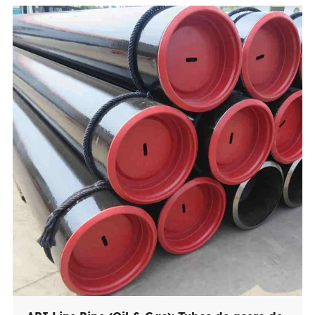
de zinc 10-50g/m²) ofrece protección básica contra la
corrosión, que sirve como Una opción rentable para
aplicaciones secas en interiores, a corto plazo o de
servicio ligero Tales como soportes de construcción
temporales, estanterías de almacenes interiores y
Fabricación mecánica a pequeña escala. Ambos son
tubería galvanizada obediente, Cumplir con los
estándares internacionales para un uso confiable en
todas las regiones objetivo.