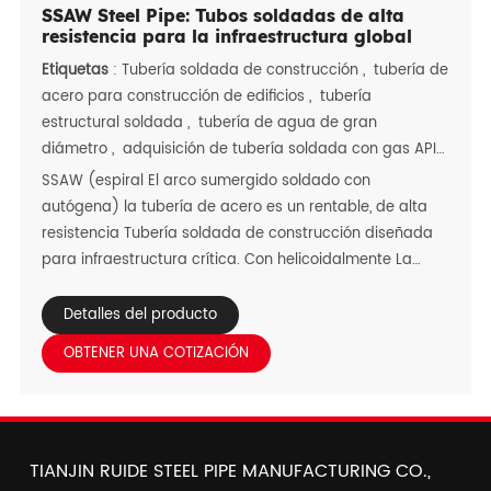
SSAW Steel Pipe: Tubos soldadas de alta
resistencia para la infraestructura global
Etiquetas
:
Tubería soldada de construcción
,
tubería de
acero para construcción de edificios
,
tubería
estructural soldada
,
tubería de agua de gran
diámetro
,
adquisición de tubería soldada con gas API
5L
SSAW (espiral El arco sumergido soldado con
autógena) la tubería de acero es un rentable, de alta
resistencia Tubería soldada de construcción diseñada
para infraestructura crítica. Con helicoidalmente La
soldadura por arco sumergida en espiral, entrega
integridad excepcional de la soldadura y Propiedades
Detalles del producto
mecánicas, sobresaliendo como tubería de acero de la
OBTENER UNA COTIZACIÓN
construcción de edificios, soldada con autógena Tubería
estructural y tubería de agua de gran diámetro.
Diseñado para soportar Duras condiciones regionales-
Medio Oriente calor del desierto, el sudeste asiático
TIANJIN RUIDE STEEL PIPE MANUFACTURING CO.,
costero Humedad, las lluvias tropicales africanas y las