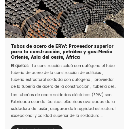
Tubos de acero de ERW: Proveedor superior
para la construcción, petróleo y gas-Medio
Oriente, Asia del oeste, África
Etiquetas
:
La construcción soldó con autógena el tubo
,
tubería de acero de la construcción de edificios
,
tubería estructural soldada con autógena
,
proveedor
de la tubería de acero de la construcción
,
tubería del
agua del diámetro grande
Las tuberías de acero soldadas eléctricas (ERW) son
Fabricado usando técnicas eléctricas avanzadas de la
soldadura de fusión, asegurando Integridad estructural
excepcional y calidad superior de la soldadura.
Diseñado para Prosperar en las duras condiciones de