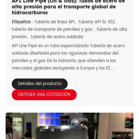
API Line Pipe (Oil & Gas): Tubos de acero de
alta presión para el transporte global de
hidrocarburos
Etiquetas
:
Tubería de línea API
,
tubería API 5L X52
,
tubería de transporte de petróleo y gas
,
tubería de alta
presión
,
tubería de acero soldada
API Line Pipe es un tubo especializado Tubería de acero
soldada diseñada para las rigurosas demandas del
petróleo y el gas De la industria, que atienden a los
mercados globales excluyendo a Europa y los EE.
Fabricado A los estándares del API 5L (PSL1/PSL2),
entrega la confiabilidad excepcional para transportar
Detalles del producto
Petróleo crudo, gas natural e hidrocarburos bajo alta
OBTENER UNA COTIZACIÓN
presión y duras condiciones Condiciones ambientales.
Adaptable a diversos climas regionales-el calor del
desierto, Rocío de sal costera, humedad tropical y
regiones de baja temperatura: estas tuberías Están
disponibles en grados de API 5L Gr. B a X80, con acero
de baja temperatura Opciones para frío extremo. Ideal