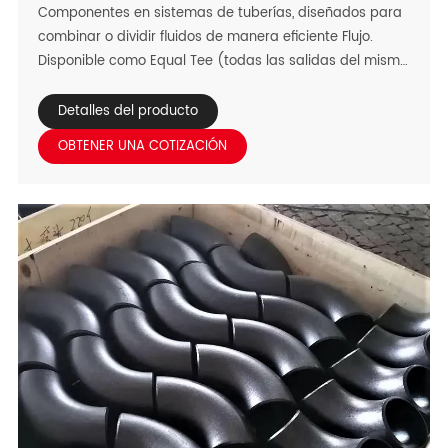
Componentes en sistemas de tuberías, diseñados para
combinar o dividir fluidos de manera eficiente Flujo.
Disponible como Equal Tee (todas las salidas del mismo
tamaño) y Reducción Tee (rama) Tamaño diferente de
ejecución), atienden a aplicaciones globales a través de
Detalles del producto
diversos Los climas ásperos-calor del desierto,
OBTENER UNA COTIZACIÓN
humedad costera, lluvias tropicales, y Entornos
industriales de alta temperatura. Elaborado
exclusivamente a partir de carbono El acero, el acero
inoxidable, y el acero de aleación, estas camisetas
entregan adaptado Funcionamiento: las variantes del
acero de carbono ofrecen la fuerza rentable para
industrial El uso, acero inoxidable proporciona la
resistencia a la corrosión superior para la sustancia
química y Aplicaciones de calidad alimentaria, y el
acero de aleación sobresale en Escenarios de alta
presión/alta temperatura. Con mecanizado de precisión
a prueba de fugas, Compatibilidad con conexiones
soldadas/roscadas/zócalo-soldadura, y flujo suave