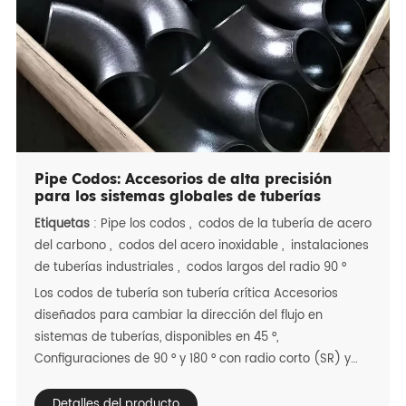
Distribución, son críticos para el aceite y el gas, agua
municipal, HVAC, Procesamiento químico y sistemas de
generación de energía en todo el mundo.
Pipe Codos: Accesorios de alta precisión
para los sistemas globales de tuberías
Etiquetas
:
Pipe los codos
,
codos de la tubería de acero
del carbono
,
codos del acero inoxidable
,
instalaciones
de tuberías industriales
,
codos largos del radio 90 °
Los codos de tubería son tubería crítica Accesorios
diseñados para cambiar la dirección del flujo en
sistemas de tuberías, disponibles en 45 °,
Configuraciones de 90 ° y 180 ° con radio corto (SR) y
radio largo (LR) Diseños. Diseñados para aplicaciones
globales, se adaptan a las duras regiones Climas: calor
Detalles del producto