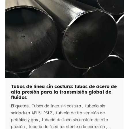
aleación sobresale en escenarios de alta
presión/temperatura, y dúplex/níquel Aleaciones traje
offshore y duras condiciones químicas. Con precisión a
prueba de fugas Sellado, durabilidad robusta y
compatibilidad con soldadura/roscado/atornillado, Son
críticos para petróleo y gas, generación de energía,
tratamiento de agua y Sistemas de procesamiento
químico en todo el mundo.
Tubos de línea sin costura: tubos de acero de
alta presión para la transmisión global de
fluidos
Etiquetas
:
Tubos de línea sin costura
,
tubería sin
soldadura API 5L PSL2
,
tubería de transmisión de
petróleo y gas
,
tubería de línea sin costura de alta
presión
,
tubería de línea resistente a la corrosión
,