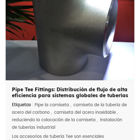
alta temperatura, y Trajes de acero dúplex en alta
mar/petróleo y gas duras condiciones. Con flujo
optimizado Eficiencia, conexiones a prueba de fugas y
compatibilidad con Con bridas/roscadas/juntas de
soldadura a tope, son esenciales para petróleo y gas,
agua Sistemas de tratamiento, generación de energía y
procesamiento químico en todo el mundo.
Pipe Tee Fittings: Distribución de flujo de alta
eficiencia para sistemas globales de tuberías
Etiquetas
:
Pipe la camiseta
,
camiseta de la tubería de
acero del carbono
,
camiseta del acero inoxidable
,
reduciendo la colocación de la camiseta
,
instalación
de tuberías industrial
Los accesorios de tubería Tee son esenciales