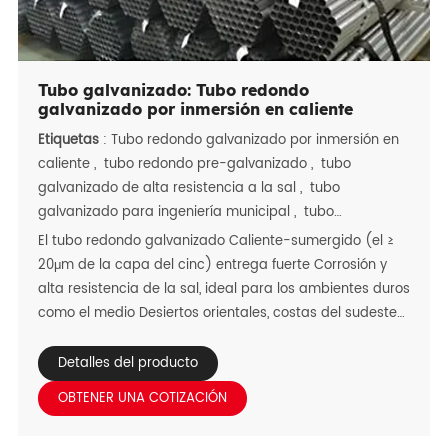
Tubo galvanizado: Tubo redondo
galvanizado por inmersión en caliente
Etiquetas
:
Tubo redondo galvanizado por inmersión en
caliente
,
tubo redondo pre-galvanizado
,
tubo
galvanizado de alta resistencia a la sal
,
tubo
galvanizado para ingeniería municipal
,
tubo
galvanizado de riego que ahorra agua
El tubo redondo galvanizado Caliente-sumergido (el ≥
20μm de la capa del cinc) entrega fuerte Corrosión y
alta resistencia de la sal, ideal para los ambientes duros
como el medio Desiertos orientales, costas del sudeste
asiático y tróficos africanos. Es ampliamente utilizado
para Ingeniería municipal, irrigación del agua-ahorro,
Detalles del producto
estructuras de acero, y Construcción naval-adecuado
OBTENER UNA COTIZACIÓN
para necesidades a largo plazo al aire libre o de
servicio pesado. Pre-galvanizado Tubo redondo (capa