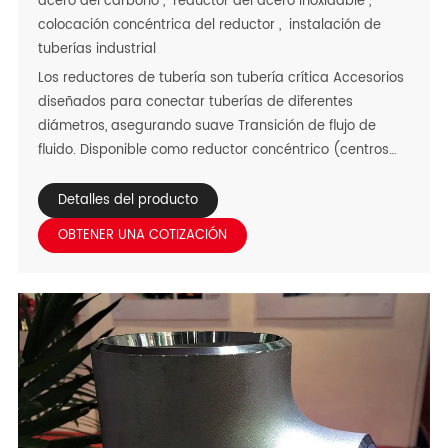
acero del carbono
,
reductor del acero inoxidable
,
colocación concéntrica del reductor
,
instalación de
tuberías industrial
Los reductores de tubería son tubería crítica Accesorios
diseñados para conectar tuberías de diferentes
diámetros, asegurando suave Transición de flujo de
fluido. Disponible como reductor concéntrico (centros
alineados) y Reductor excéntrico (centros de
compensación), que atienden a aplicaciones globales a
Detalles del producto
través de Diversos climas duros-calor del desierto,
OBTENER UNA COTIZACIÓN
humedad costera, lluvias tropicales y Entornos
industriales de alta temperatura. Elaborado
exclusivamente a partir de carbono Acero, acero
inoxidable, acero de aleación, y acero a dos caras, estos
reductores entregan Rendimiento adaptado: el acero al
carbono ofrece una resistencia rentable para El uso
resistente, acero inoxidable proporciona la resistencia a
la corrosión superior para Químico/procesamiento de
alimentos, el acero aleado sobresale en escenarios de