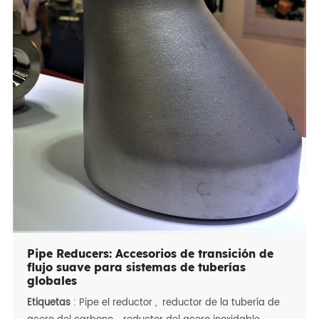
para tuberías onshore/offshore, recolección Líneas,
líneas de inyección y tuberías de proceso de refinería,
aseguran a prueba de fugas Rendimiento e integridad
estructural, lo que los convierte en la opción preferida
para el aceite Proyectos de gas en todo el mundo.
Pipe Reducers: Accesorios de transición de
flujo suave para sistemas de tuberías
globales
Etiquetas
:
Pipe el reductor
,
reductor de la tubería de