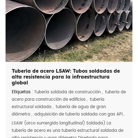
para grados de aleación), son esenciales para el
petróleo y el gas Transmisión, plantas petroquímicas,
servicios de agua y generación de energía Proyectos a
nivel mundial.
Tubería de acero LSAW: Tubos soldadas de
alta resistencia para la infraestructura
global
Etiquetas
:
Tubería soldada de construcción
,
tubería de
acero para construcción de edificios
,
tubería
estructural soldada
,
tubería de agua de gran
diámetro
,
adquisición de tubería soldada con gas API
5L
LSAW (arco sumergido longitudinal) Soldada) La
tubería de acero es una tubería estructural soldada de