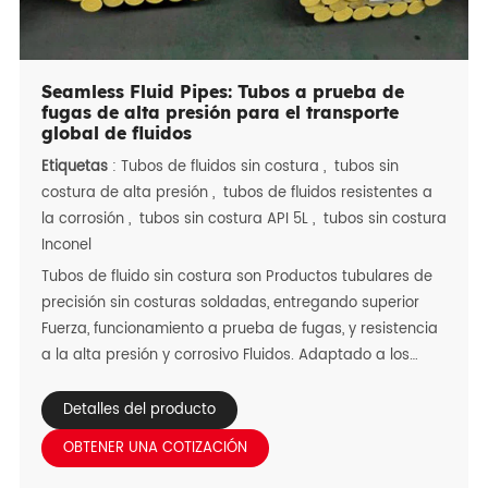
Seamless Fluid Pipes: Tubos a prueba de
fugas de alta presión para el transporte
global de fluidos
Etiquetas
:
Tubos de fluidos sin costura
,
tubos sin
costura de alta presión
,
tubos de fluidos resistentes a
la corrosión
,
tubos sin costura API 5L
,
tubos sin costura
Inconel
Tubos de fluido sin costura son Productos tubulares de
precisión sin costuras soldadas, entregando superior
Fuerza, funcionamiento a prueba de fugas, y resistencia
a la alta presión y corrosivo Fluidos. Adaptado a los
mercados globales excluyendo Europa y Estados
Unidos-con un enfoque en Regiones clave como Qatar,
Detalles del producto
Tanzania, Kenia, Nigeria, Irán, Turquía y Irak: estas
OBTENER UNA COTIZACIÓN
tuberías se adaptan a diversos climas hostiles: el calor
del desierto de Qatar, la costa Humedad en