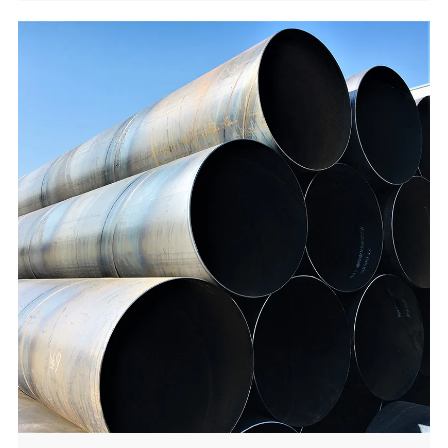
Tanzania/Kenia, lluvias tropicales de Nigeria, extremo
Irán/Irak Las fluctuaciones de temperatura y las
variadas condiciones climáticas de Turquía. Disponible
en Acero de carbono, acero de aleación, acero
inoxidable, y aleaciones especiales, sobresalen adentro
Petróleo y gas, procesamiento químico, generación de
energía y suministro de agua Aplicaciones. Con una
superficie interna lisa, durabilidad excelente (-50 °C a
600 °C), y conformidad con estándares internacionales,
son el confiable Elección para el transporte de fluidos
críticos a través de las regiones objetivo.