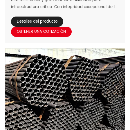
alta resistencia y gran diámetro Diseñado para
infraestructura crítica. Con integridad excepcional de la
soldadura y Propiedades mecánicas, sobresale como
tubería soldada construcción, edificio Tubería de acero
Detalles del producto
de la construcción, y tubería del agua del diámetro
OBTENER UNA COTIZACIÓN
grande, adaptada perfectamente Para la transmisión
de alta presión del aceite/del gas y el uso estructural
resistente. Diseñado Para soportar condiciones
regionales ásperas-de calor del desierto del Medio
Oriente y Humedad costera del sudeste asiático a
lluvias tropicales africanas y al oeste asiático
Fluctuaciones de la temperatura-resuelve los
estándares del API 5L para el tubo soldado con
autógena gas Contratación. Como un proveedor
confiable de tubos de acero de construcción, nuestros
tubos LSAW entregan Durabilidad y cumplimiento para
proyectos a gran escala en todas las regiones objetivo.