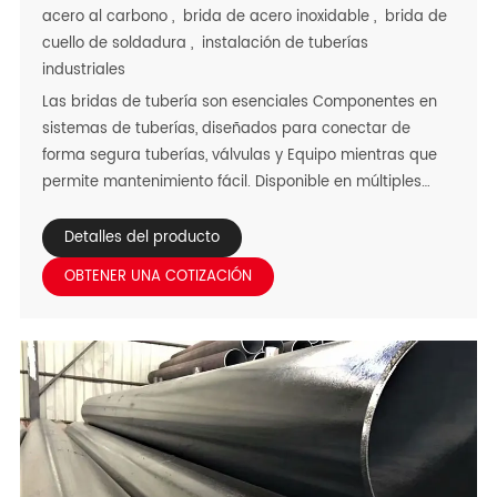
acero al carbono
,
brida de acero inoxidable
,
brida de
cuello de soldadura
,
instalación de tuberías
industriales
Las bridas de tubería son esenciales Componentes en
sistemas de tuberías, diseñados para conectar de
forma segura tuberías, válvulas y Equipo mientras que
permite mantenimiento fácil. Disponible en múltiples
tipos y Clasificaciones de presión, atienden a
aplicaciones globales a través de diversos climas
Detalles del producto
duros-desierto Calor, humedad costera, lluvias
OBTENER UNA COTIZACIÓN
tropicales y temperatura extrema industrial Ambientes.
Elaborado a partir de acero al carbono, acero
inoxidable, acero de aleación, Acero dúplex/súper
dúplex, y aleaciones de níquel, estas bridas ofrecen a
medida Rendimiento: el acero al carbono ofrece una
resistencia rentable para uso general, El acero
inoxidable proporciona la resistencia a la corrosión para
las industrias químicas/alimentarias, El acero de