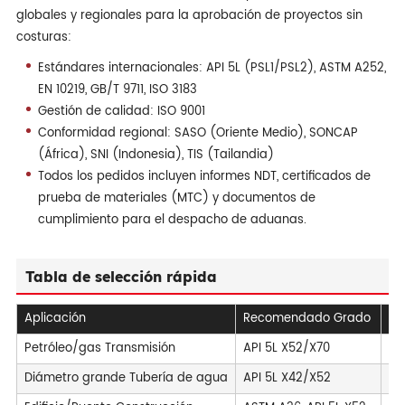
globales y regionales para la aprobación de proyectos sin
costuras:
Estándares internacionales: API 5L (PSL1/PSL2), ASTM A252,
EN 10219, GB/T 9711, ISO 3183
Gestión de calidad: ISO 9001
Conformidad regional: SASO (Oriente Medio), SONCAP
(África), SNI (Indonesia), TIS (Tailandia)
Todos los pedidos incluyen informes NDT, certificados de
prueba de materiales (MTC) y documentos de
cumplimiento para el despacho de aduanas.
Tabla de selección rápida
Aplicación
Recomendado Grado
Cl
Petróleo/gas Transmisión
API 5L X52/X70
OD
Diámetro grande Tubería de agua
API 5L X42/X52
OD