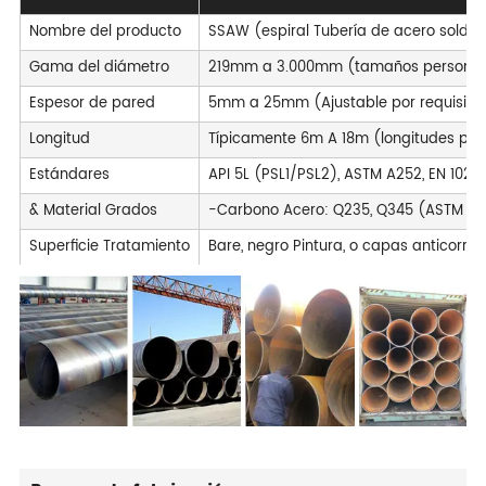
Nombre del producto
SSAW (espiral Tubería de acero solda
Gama del diámetro
219mm a 3.000mm (tamaños personali
Espesor de pared
5mm a 25mm (Ajustable por requisitos
Longitud
Típicamente 6m A 18m (longitudes pers
Estándares
API 5L (PSL1/PSL2), ASTM A252, EN 10219,
& Material Grados
-Carbono Acero: Q235, Q345 (ASTM A36, 
Superficie Tratamiento
Bare, negro Pintura, o capas anticorros