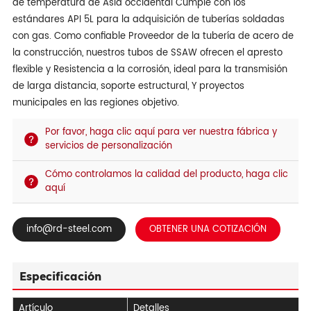
de temperatura de Asia occidental Cumple con los
estándares API 5L para la adquisición de tuberías soldadas
con gas. Como confiable Proveedor de la tubería de acero de
la construcción, nuestros tubos de SSAW ofrecen el apresto
flexible y Resistencia a la corrosión, ideal para la transmisión
de larga distancia, soporte estructural, Y proyectos
municipales en las regiones objetivo.
Por favor, haga clic aquí para ver nuestra fábrica y
servicios de personalización
Cómo controlamos la calidad del producto, haga clic
aquí
info@rd-steel.com
OBTENER UNA COTIZACIÓN
Especificación
Artículo
Detalles