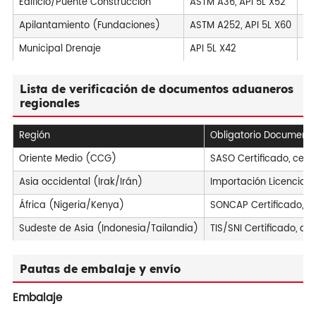
Edificio/Puente Construcción
ASTM A36, API 5L X52
OD
Apilantamiento (Fundaciones)
ASTM A252, API 5L X60
OD
Municipal Drenaje
API 5L X42
OD
Lista de verificación de documentos aduaneros
regionales
Región
Obligatorio Document
Oriente Medio (CCG)
SASO Certificado, certi
Asia occidental (Irak/Irán)
Importación Licencia, 
África (Nigeria/Kenya)
SONCAP Certificado, Fo
Sudeste de Asia (Indonesia/Tailandia)
TIS/SNI Certificado, d
Pautas de embalaje y envío
Embalaje