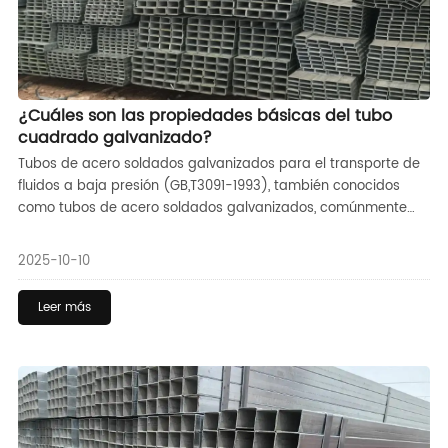
¿Cuáles son las propiedades básicas del tubo
cuadrado galvanizado?
Tubos de acero soldados galvanizados para el transporte de
fluidos a baja presión (GB,T3091-1993), también conocidos
como tubos de acero soldados galvanizados, comúnmente
conocidos como tubos blancos, es un galvanizado en caliente
soldado (soldadura en horno o soldadura eléctrica) Tubería
2025-10-10
de acero utilizada para transportar agua, gas, aceite de aire,
vapor de calefacción, agua tibia y otros fluidos generalmente
Leer más
de baja presión u otros fines, el espesor de la pared de las
tuberías de acero se divide en tuberías de acero galvanizado
ordinarias y tuberías de acero galvanizado espesado; los
tipos de extremos de adquisición se dividen en tubos de acero
galvanizado no roscados y tubos de acero galvanizado
roscados,