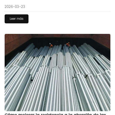
bloquean el contacto con zinc, causando picaduras, manchas
2026-03-23
pesadas o grasa-difíciles de eliminar, lo que resulta en placas
de omisión localizadas con bordes más suaves, arañazos y
Leer más
superficies rugosas-contaminantes atrapados en ranuras,
causando defectos largos y estrechos (Raro), temperatura de
galvanización insuficiente: conduce a problemas de fugas en
la tubería terminada,