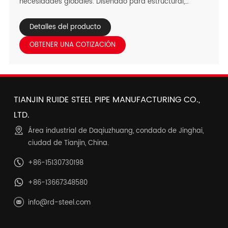
necesidades globales. Diseñado para estructural,
Industrial, y los usos decorativos, estas hojas entregan a
medida Rendimiento-el acero al carbono ofrece una
Detalles del producto
resistencia rentable para la construcción, El acero
OBTENER UNA COTIZACIÓN
inoxidable proporciona la corrosión excepcional/la
resistencia química para duro Los ambientes, y las hojas
a cuadros aseguran la seguridad antirresbaladiza para
el alto-tráfico Áreas. Adaptable a los climas regionales-
TIANJIN RUIDE STEEL PIPE MANUFACTURING CO.,
calor del desierto de Oriente Medio, Sudeste Humedad
costera de Asia, lluvias tropicales africanas y áridas de
LTD.
América del Sur Condiciones-sobresalen en puentes,
Área industrial de Daqiuzhuang, condado de Jinghai,
maquinaria, procesamiento de alimentos, pisos de
ciudad de Tianjin, China.
fábrica, Y proyectos arquitectónicos. Con la fabricación
fácil y la conformidad global, ellos Son la solución de
+86-15130730198
metal para proyectos interregionales.
+86-13667348580
info@rd-steel.com