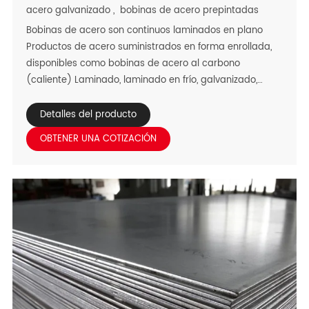
acero galvanizado
,
bobinas de acero prepintadas
Bobinas de acero son continuos laminados en plano
Productos de acero suministrados en forma enrollada,
disponibles como bobinas de acero al carbono
(caliente) Laminado, laminado en frío, galvanizado,
prepintado) y acero inoxidable Bobinas: diseñadas para
satisfacer las diversas demandas de fabricación
Detalles del producto
globales. Diseñado para Adaptabilidad a climas
OBTENER UNA COTIZACIÓN
regionales duros-calor del desierto, humedad costera,
tropical Lluvias y condiciones áridas: ofrecen un
rendimiento a medida: acero al carbono Las bobinas
ofrecen resistencia y formabilidad rentables para la
producción en masa, mientras que Las bobinas del
acero inoxidable proporcionan la corrosión, el calor, y la
oxidación superiores Resistencia para aplicaciones
especializadas. Ideal para la construcción, automotriz,
Los dispositivos, la transformación de los alimentos, y los
proyectos arquitectónicos, estas bobinas aseguran Fácil