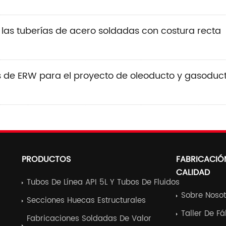
e las tuberías de acero soldadas con costura recta
os de ERW para el proyecto de oleoducto y gasoduct
PRODUCTOS
FABRICACIÓ
CALIDAD
Tubos De Línea API 5L Y Tubos De Fluidos
Sobre Nosot
Secciones Huecas Estructurales
Taller De F
Fabricaciones Soldadas De Valor