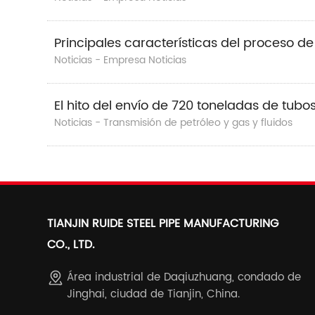
Principales características del proceso d
Noticias - Empresa Noticias
El hito del envío de 720 toneladas de tub
Noticias - Transmisión de petróleo y gas y fluidos
TIANJIN RUIDE STEEL PIPE MANUFACTURING
CO., LTD.
Área industrial de Daqiuzhuang, condado de
Jinghai, ciudad de Tianjin, China.