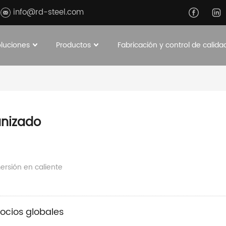
info@rd-steel.com
oluciones
Productos
Fabricación y control de calida
o
anizado
ersión en caliente
ocios globales