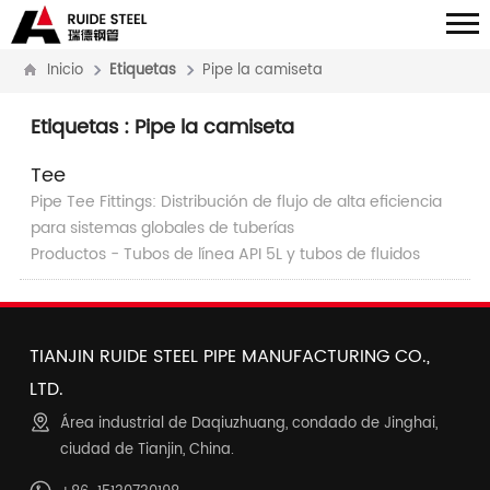
Inicio
Etiquetas
Pipe la camiseta
Etiquetas
: Pipe la camiseta
Tee
Pipe Tee Fittings: Distribución de flujo de alta eficiencia
para sistemas globales de tuberías
Productos - Tubos de línea API 5L y tubos de fluidos
TIANJIN RUIDE STEEL PIPE MANUFACTURING CO.,
LTD.
Área industrial de Daqiuzhuang, condado de Jinghai,
ciudad de Tianjin, China.