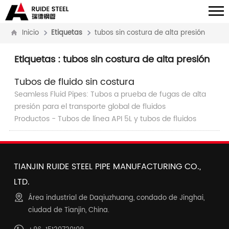
Inicio
Etiquetas
tubos sin costura de alta presión
Etiquetas
: tubos sin costura de alta presión
Tubos de fluido sin costura
Seamless Fluid Pipes: Tubos a prueba de fugas de alta
presión para el transporte global de fluidos
Productos - Tubos de línea API 5L y tubos de fluidos
TIANJIN RUIDE STEEL PIPE MANUFACTURING CO.,
LTD.
Área industrial de Daqiuzhuang, condado de Jinghai,
ciudad de Tianjin, China.