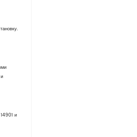
Спецификация (мм) Материал
Стандард01 20 кс2
тановку.
ыми
 и
 14901 и