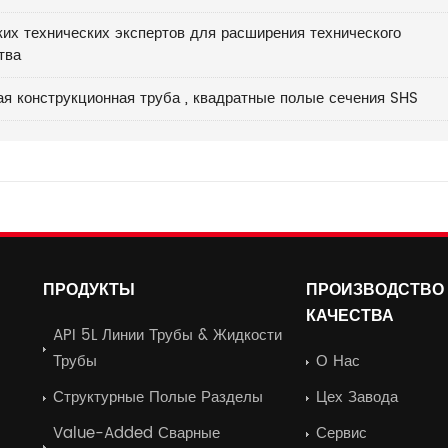
их технических экспертов для расширения технического
тва
ая конструкционная труба
,
квадратные полые сечения SHS
ПРОДУКТЫ
ПРОИЗВОДСТВО 
КАЧЕСТВА
API 5L Линии Трубы & Жидкости
Трубы
О Нас
Структурные Полые Разделы
Цех Завода
Value-Added Сварные
Сервис