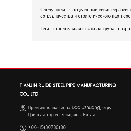
Следующий :
Специальный визит евразийск
сотрудничества и стратегического партнерс
Теги :
строительная стальная труба
,
сварн
TIANJIN RUIDE STEEL PIPE MANUFACTURING
CO., LTD.
Промышленная зона Daqiuzhuang, округ
Цзинхай, город Тяньцзинь, Китай.
+86-15130730198