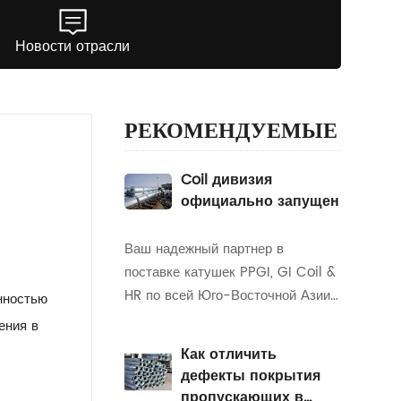
Новости отрасли
РЕКОМЕНДУЕМЫЕ
Coil дивизия
официально запущен
Ваш надежный партнер в
поставке катушек PPGI, GI Coil &
HR по всей Юго-Восточной Азии!
нностью
В TIANJIN RUIDE STEEL PIPE
ения в
INUFACTURING CO., LTD, мы
Как отличить
гордимся тем, что являемся
дефекты покрытия
ведущим поставщиком
пропускающих в