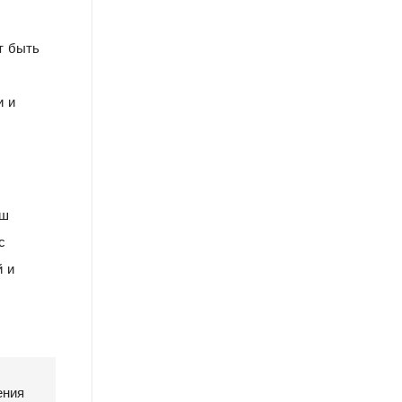
т быть
и и
аш
с
й и
ения