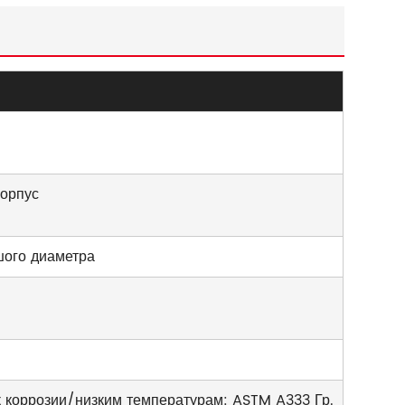
корпус
шого диаметра
 к коррозии/низким температурам: ASTM A333 Гр.