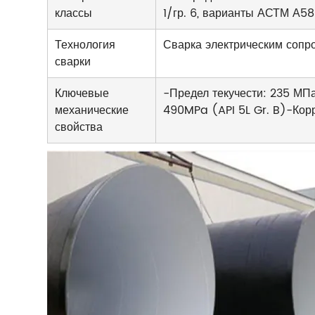
классы
1/гр. 6, варианты АСТМ А5
Технология
Сварка электрическим соп
сварки
Ключевые
-Предел текучести: 235 МП
механические
490MPa (API 5L Gr. B)-Кор
свойства