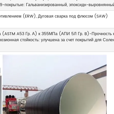
89-покрытые: Гальванизированный, эпоксидн-выровнянны
ротивлением (ERW), Дуговая сварка под флюсом (SAW)
а (ASTM A53 Гр. А) к 355МПа (АПИ 5Л Гр. B)-Прочность 
розионная стойкость: улучшена за счет покрытий для Сол