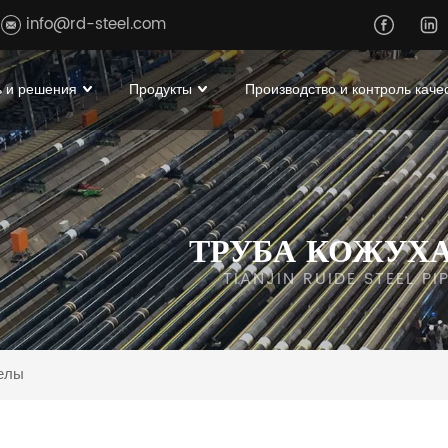
info@rd-steel.com
 и решения
Продукты
Производство и контроль каче
ТРУБА КОЖУХ
TIANJIN RUIDE STEEL P
елы