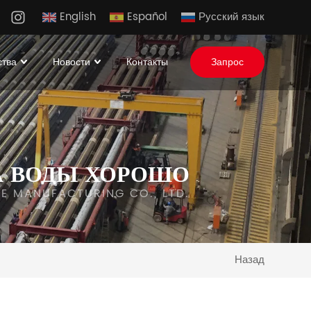
English
Español
Русский язык
ства
Новости
Контакты
Запрос
А ВОДЫ ХОРОШО
IPE MANUFACTURING CO., LTD.
Назад