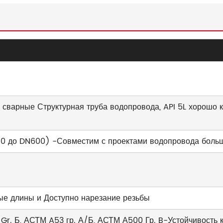
 сварные Структурная труба водопровода, API 5L хорошо 
00 до DN600) -Совместим с проектами водопровода боль
ные длины и Доступно нарезание резьбы
L Gr. Б, АСТМ A53 гр. А/Б, АСТМ А500 Гр. B-Устойчивость