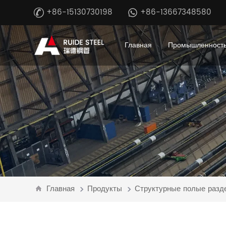
+86-15130730198
+86-13667348580
Главная
Промышленность
Главная
Продукты
Структурные полые разд