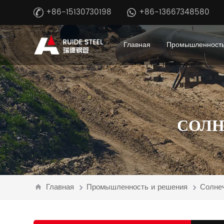
+86-15130730198
+86-13667348580
Главная
Промышленность
СОЛН
Главная
Промышленность и решения
Солнеч