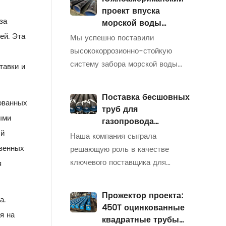
оцинкованных сварных труб
проект впуска
(DN250 и DN200) для крупного
за
морской воды
проекта проектирования
острова-система
ей. Эта
Мы успешно поставили
наружных конструкций в
снабжения
высококоррозионно-стойкую
Израиле.🔹Основные моменты
опреснения 300000
систему забора морской воды
тавки и
проекта:✅Технические
T/D
для опреснительной установки
характеристики изделия:
емкостью 300 000 тонн в день в
оцинкованные сварные трубы
Поставка бесшовных
ованных
сложной морской среде. Проект
труб для
(DN250
включал поставку труб LSAW
ыми
газопровода
(OD711mm и
ый
Казахстан-Китай
Наша компания сыграла
OD508mm,thickness16-18mm),
твенных
решающую роль в качестве
изготовленных из стали ASTM
ключевого поставщика для
я
A252-grade с серией Hardtop
газопровода Казахстан-Китай,
XP
стратегического энергетического
Прожектор проекта:
а.
инфраструктурного проекта,
450T оцинкованные
я на
соединяющего обширные
квадратные трубы