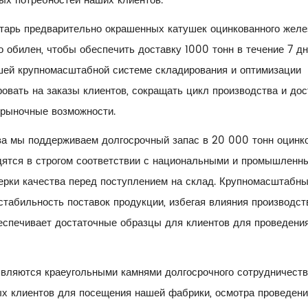
ых потребностей наших клиентов.
нтарь предварительно окрашенных катушек оцинкованного желе
 обилен, чтобы обеспечить доставку 1000 тонн в течение 7 дн
шей крупномасштабной системе складирования и оптимизации
ровать на заказы клиентов, сокращать цикл производства и дос
 рыночные возможности.
ва мы поддерживаем долгосрочный запас в 20 000 тонн оцинк
одятся в строгом соответствии с национальными и промышленн
верки качества перед поступлением на склад. Крупномасштабн
стабильность поставок продукции, избегая влияния производс
беспечивает достаточные образцы для клиентов для проведени
являются краеугольными камнями долгосрочного сотрудничеств
ых клиентов для посещения нашей фабрики, осмотра проведени