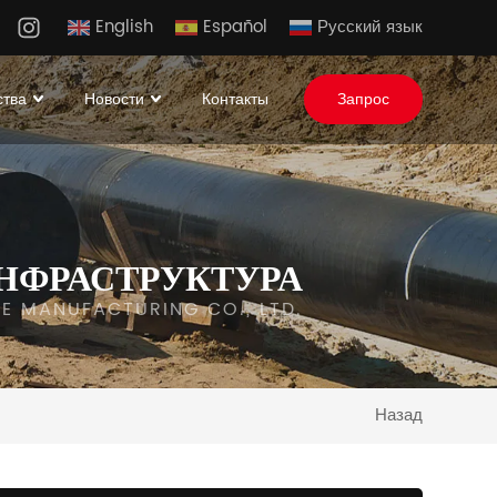
English
Español
Русский язык
ства
Новости
Контакты
Запрос
НФРАСТРУКТУРА
IPE MANUFACTURING CO., LTD.
Назад