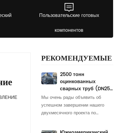
еский
Пользовательские готовых
компонентов
РЕКОМЕНДУЕМЫЕ
2500 тонн
ние
оцинкованных
сварных труб (DN250
& DN200)
ТОВЛЕНИЕ
Мы очень рады объявить об
Поставляется в
успешном завершении нашего
Израиль для
двухмесячного проекта по
наружной
поставке 2500 тонн
строительной
высококачественных
техники
Южноамериканский